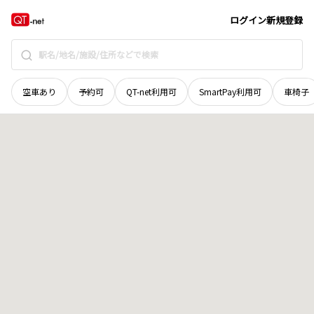
和歌山県
紀の川市
横谷
地域選択で探す
ログイン
新規登録
空車あり
予約可
QT-net利用可
SmartPay利用可
車椅子