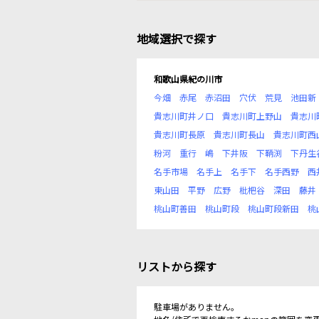
地域選択で探す
和歌山県紀の川市
今畑
赤尾
赤沼田
穴伏
荒見
池田新
貴志川町井ノ口
貴志川町上野山
貴志川
貴志川町長原
貴志川町長山
貴志川町西
粉河
重行
嶋
下井阪
下鞆渕
下丹生
名手市場
名手上
名手下
名手西野
西
東山田
平野
広野
枇杷谷
深田
藤井
桃山町善田
桃山町段
桃山町段新田
桃
リストから探す
駐車場がありません。