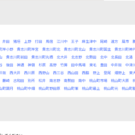
井田
猪垣
上野
打田
馬宿
江川中
王子
麻生津中
尾崎
遠方
風市
町岸小野
貴志川町岸宮
貴志川町北
貴志川町北山
貴志川町国主
貴志川町神
山
貴志川町前田
貴志川町丸栖
北大井
北志野
北勢田
北中
北長田
北涌
谷
後田
神通
神領
杉原
高野
竹房
田中馬場
東毛
豊田
中井阪
中津
井阪
西大井
西川原
西野山
西三谷
西山田
西脇
野上
登尾
畑野上
東
藤崎
古和田
別所
松井
南志野
南勢田
南中
桃山町市場
桃山町大原
山町調月
桃山町中畑
桃山町野田原
桃山町峯
桃山町最上
桃山町元
桃山町