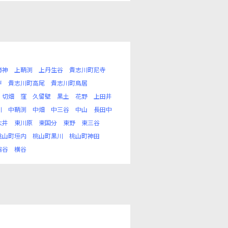
勝神
上鞆渕
上丹生谷
貴志川町尼寺
戸
貴志川町高尾
貴志川町鳥居
切畑
窪
久留壁
黒土
花野
上田井
川
中鞆渕
中畑
中三谷
中山
長田中
大井
東川原
東国分
東野
東三谷
桃山町垣内
桃山町黒川
桃山町神田
脇谷
横谷