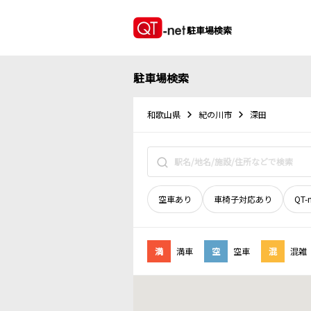
駐車場検索
駐車場検索
和歌山県
紀の川市
深田
空車あり
車椅子対応あり
QT-
満
満車
空
空車
混
混雑