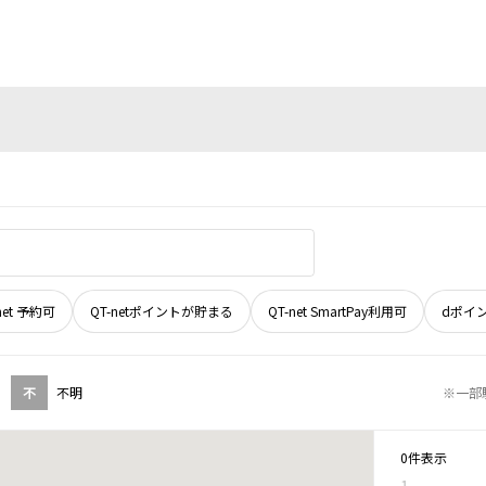
net 予約可
QT-netポイントが貯まる
QT-net SmartPay利用可
dポイ
不
不明
※一部
0件表示
1