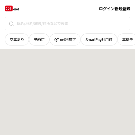
和歌山県
紀の川市
畑野上
地域選択で探す
ログイン
新規登録
空車あり
予約可
QT-net利用可
SmartPay利用可
車椅子