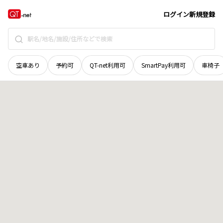
和歌山県
紀の川市
藤井
地域選択で探す
ログイン
新規登録
空車あり
予約可
QT-net利用可
SmartPay利用可
車椅子