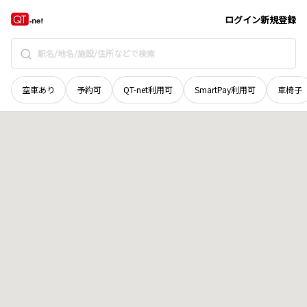
和歌山県
紀の川市
高野
地域選択で探す
ログイン
新規登録
空車あり
予約可
QT-net利用可
SmartPay利用可
車椅子