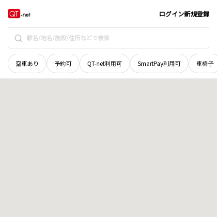
和歌山県
西牟婁郡すさみ町
大附
地域選択で探す
ログイン
新規登録
空車あり
予約可
QT-net利用可
SmartPay利用可
車椅子