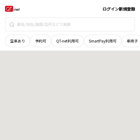
和歌山県
西牟婁郡白浜町
上露
地域選択で探す
ログイン
新規登録
空車あり
予約可
QT-net利用可
SmartPay利用可
車椅子