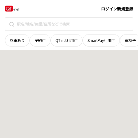
和歌山県
西牟婁郡白浜町
庄川
地域選択で探す
ログイン
新規登録
空車あり
予約可
QT-net利用可
SmartPay利用可
車椅子