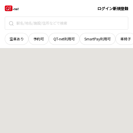
和歌山県
西牟婁郡白浜町
玉伝
地域選択で探す
ログイン
新規登録
空車あり
予約可
QT-net利用可
SmartPay利用可
車椅子