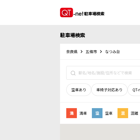
駐車場検索
駐車場検索
奈良県
五條市
なつみ台
空車あり
車椅子対応あり
QT-
満
満車
空
空車
混
混雑