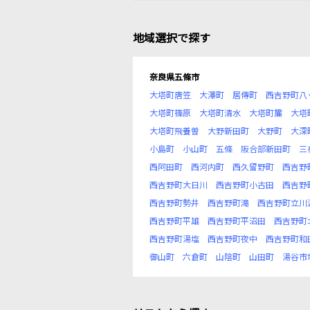
地域選択で探す
奈良県五條市
大塔町唐笠
大澤町
居傳町
西吉野町八
大塔町篠原
大塔町清水
大塔町簾
大塔
大塔町飛養曽
大野新田町
大野町
大深
小島町
小山町
五條
阪合部新田町
三
西阿田町
西河内町
西久留野町
西吉野
西吉野町大日川
西吉野町小古田
西吉野
西吉野町勢井
西吉野町滝
西吉野町立川
西吉野町平雄
西吉野町平沼田
西吉野町
西吉野町湯塩
西吉野町夜中
西吉野町和
御山町
六倉町
山陰町
山田町
湯谷市