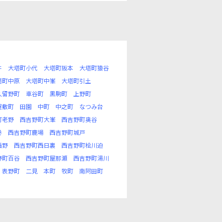
井
大塔町小代
大塔町阪本
大塔町猿谷
塔町中原
大塔町中峯
大塔町引土
久留野町
車谷町
黒駒町
上野町
屋敷町
田園
中町
中之町
なつみ台
町老野
西吉野町大峯
西吉野町奥谷
巻
西吉野町鹿場
西吉野町城戸
西野
西吉野町西日裏
西吉野町桧川迫
野町百谷
西吉野町屋那瀬
西吉野町湯川
表野町
二見
本町
牧町
南阿田町