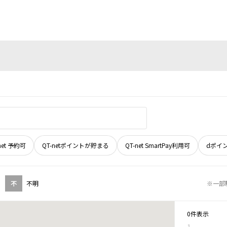
net 予約可
QT-netポイントが貯まる
QT-net SmartPay利用可
dポイ
不
不明
※一部
0件表示
1