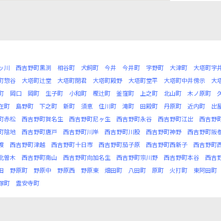
ッ川
西吉野町黒渕
相谷町
犬飼町
今井
今井町
宇野町
大津町
大塔町宇
町惣谷
大塔町辻堂
大塔町閉君
大塔町殿野
大塔町堂平
大塔町中井傍示
大
町
岡口
岡町
生子町
小和町
樫辻町
釜窪町
上之町
北山町
木ノ原町
在町
島野町
下之町
新町
須恵
住川町
滝町
田殿町
丹原町
近内町
出
町赤松
西吉野町賀名生
西吉野町尼ヶ生
西吉野町永谷
西吉野町江出
西吉野
町陰地
西吉野町唐戸
西吉野町川岸
西吉野町川股
西吉野町神野
西吉野町阪
渡
西吉野町津越
西吉野町十日市
西吉野町茄子原
西吉野町西新子
西吉野町
北曽木
西吉野町南山
西吉野町向加名生
西吉野町宗川野
西吉野町本谷
西吉
田
野原町
野原中
野原西
野原東
畑田町
八田町
原町
火打町
東阿田町
塚町
霊安寺町