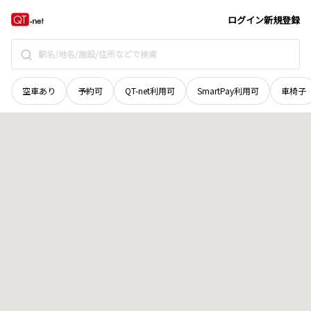
奈良県
五條市
中之町
地域選択で探す
ログイン
新規登録
空車あり
予約可
QT-net利用可
SmartPay利用可
車椅子