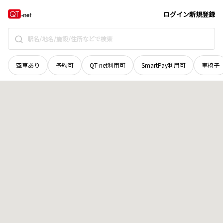
奈良県
五條市
出屋敷町
地域選択で探す
ログイン
新規登録
空車あり
予約可
QT-net利用可
SmartPay利用可
車椅子