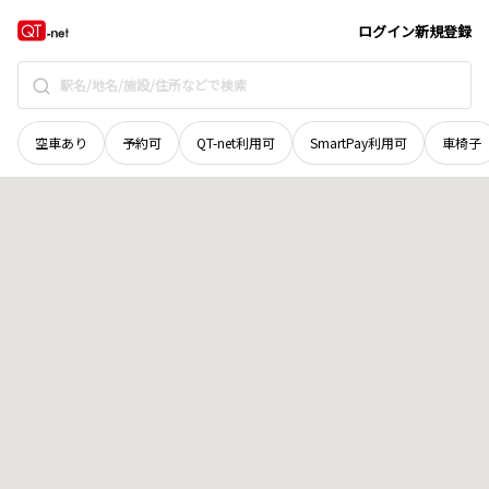
奈良県
五條市
大塔町引土
地域選択で探す
ログイン
新規登録
空車あり
予約可
QT-net利用可
SmartPay利用可
車椅子