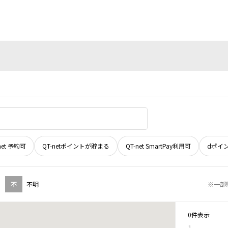
net 予約可
QT-netポイントが貯まる
QT-net SmartPay利用可
dポイ
不
不明
※一部
0件表示
1