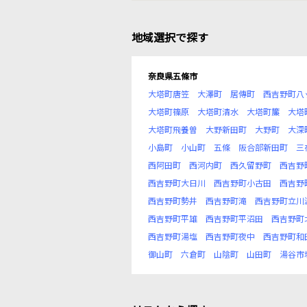
地域選択で探す
奈良県五條市
大塔町唐笠
大澤町
居傳町
西吉野町八
大塔町篠原
大塔町清水
大塔町簾
大塔
大塔町飛養曽
大野新田町
大野町
大深
小島町
小山町
五條
阪合部新田町
三
西阿田町
西河内町
西久留野町
西吉野
西吉野町大日川
西吉野町小古田
西吉野
西吉野町勢井
西吉野町滝
西吉野町立川
西吉野町平雄
西吉野町平沼田
西吉野町
西吉野町湯塩
西吉野町夜中
西吉野町和
御山町
六倉町
山陰町
山田町
湯谷市