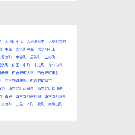
井
大塔町小代
大塔町阪本
大塔町猿谷
塔町中原
大塔町中峯
大塔町引土
久留野町
車谷町
黒駒町
上野町
屋敷町
田園
中町
中之町
なつみ台
町老野
西吉野町大峯
西吉野町奥谷
巻
西吉野町鹿場
西吉野町城戸
西野
西吉野町西日裏
西吉野町桧川迫
野町百谷
西吉野町屋那瀬
西吉野町湯川
表野町
二見
本町
牧町
南阿田町