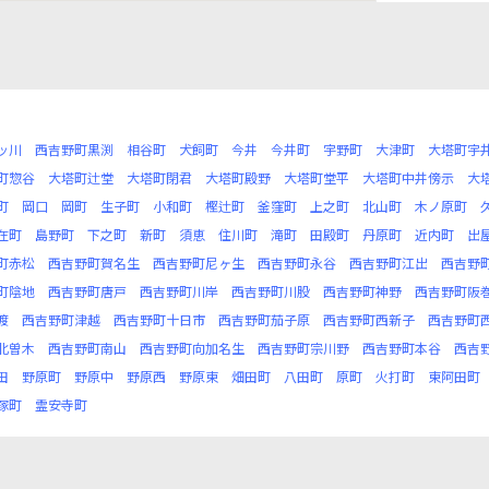
ッ川
西吉野町黒渕
相谷町
犬飼町
今井
今井町
宇野町
大津町
大塔町宇
町惣谷
大塔町辻堂
大塔町閉君
大塔町殿野
大塔町堂平
大塔町中井傍示
大
町
岡口
岡町
生子町
小和町
樫辻町
釜窪町
上之町
北山町
木ノ原町
在町
島野町
下之町
新町
須恵
住川町
滝町
田殿町
丹原町
近内町
出
町赤松
西吉野町賀名生
西吉野町尼ヶ生
西吉野町永谷
西吉野町江出
西吉野
町陰地
西吉野町唐戸
西吉野町川岸
西吉野町川股
西吉野町神野
西吉野町阪
渡
西吉野町津越
西吉野町十日市
西吉野町茄子原
西吉野町西新子
西吉野町
北曽木
西吉野町南山
西吉野町向加名生
西吉野町宗川野
西吉野町本谷
西吉
田
野原町
野原中
野原西
野原東
畑田町
八田町
原町
火打町
東阿田町
塚町
霊安寺町