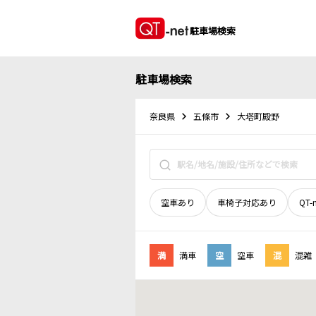
駐車場検索
駐車場検索
奈良県
五條市
大塔町殿野
空車あり
車椅子対応あり
QT-
満
満車
空
空車
混
混雑