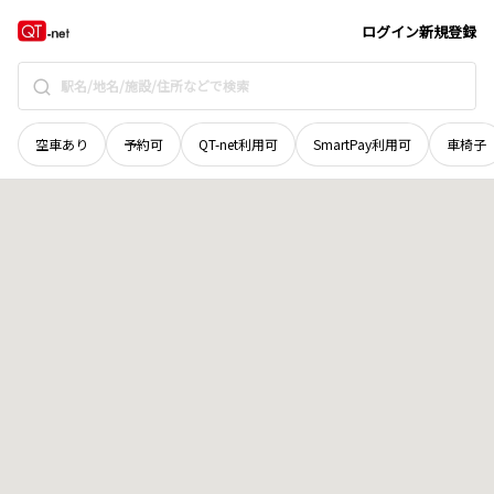
奈良県
五條市
小山町
地域選択で探す
ログイン
新規登録
空車あり
予約可
QT-net利用可
SmartPay利用可
車椅子