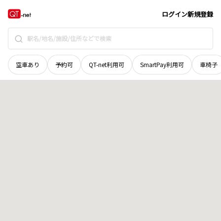
奈良県
五條市
西久留野町
地域選択で探す
ログイン
新規登録
空車あり
予約可
QT-net利用可
SmartPay利用可
車椅子