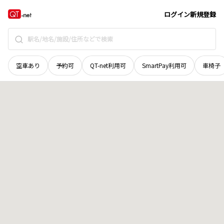
奈良県
五條市
西吉野町宗川野
地域選択で探す
ログイン
新規登録
空車あり
予約可
QT-net利用可
SmartPay利用可
車椅子