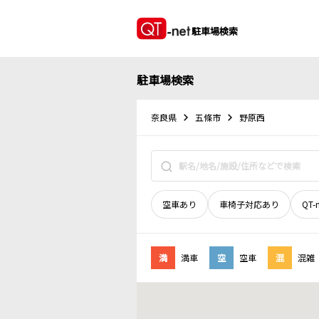
駐車場検索
駐車場検索
奈良県
五條市
野原西
空車あり
車椅子対応あり
QT-
満
満車
空
空車
混
混雑