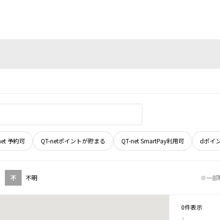
net 予約可
QT-netポイントが貯まる
QT-net SmartPay利用可
dポイ
不
不明
※一部
0件表示
1