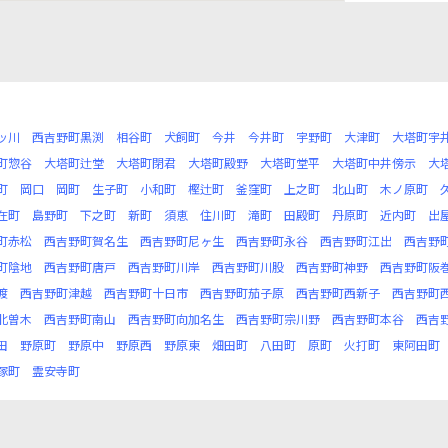
ッ川
西吉野町黒渕
相谷町
犬飼町
今井
今井町
宇野町
大津町
大塔町宇
町惣谷
大塔町辻堂
大塔町閉君
大塔町殿野
大塔町堂平
大塔町中井傍示
大
町
岡口
岡町
生子町
小和町
樫辻町
釜窪町
上之町
北山町
木ノ原町
在町
島野町
下之町
新町
須恵
住川町
滝町
田殿町
丹原町
近内町
出
町赤松
西吉野町賀名生
西吉野町尼ヶ生
西吉野町永谷
西吉野町江出
西吉野
町陰地
西吉野町唐戸
西吉野町川岸
西吉野町川股
西吉野町神野
西吉野町阪
渡
西吉野町津越
西吉野町十日市
西吉野町茄子原
西吉野町西新子
西吉野町
北曽木
西吉野町南山
西吉野町向加名生
西吉野町宗川野
西吉野町本谷
西吉
田
野原町
野原中
野原西
野原東
畑田町
八田町
原町
火打町
東阿田町
塚町
霊安寺町