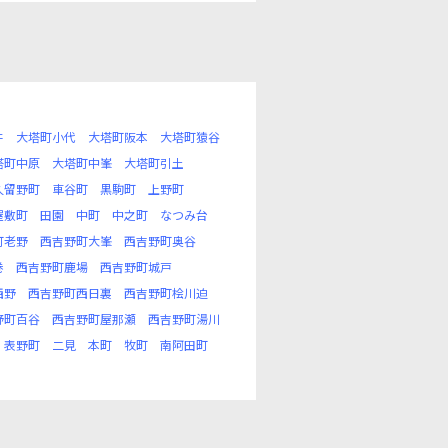
井
大塔町小代
大塔町阪本
大塔町猿谷
塔町中原
大塔町中峯
大塔町引土
久留野町
車谷町
黒駒町
上野町
屋敷町
田園
中町
中之町
なつみ台
町老野
西吉野町大峯
西吉野町奥谷
巻
西吉野町鹿場
西吉野町城戸
西野
西吉野町西日裏
西吉野町桧川迫
野町百谷
西吉野町屋那瀬
西吉野町湯川
表野町
二見
本町
牧町
南阿田町