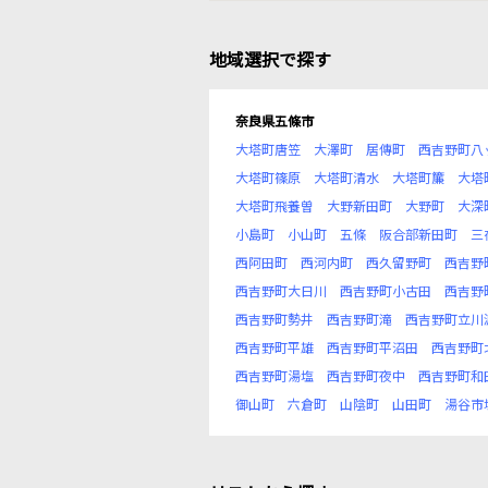
地域選択で探す
奈良県五條市
大塔町唐笠
大澤町
居傳町
西吉野町八
大塔町篠原
大塔町清水
大塔町簾
大塔
大塔町飛養曽
大野新田町
大野町
大深
小島町
小山町
五條
阪合部新田町
三
西阿田町
西河内町
西久留野町
西吉野
西吉野町大日川
西吉野町小古田
西吉野
西吉野町勢井
西吉野町滝
西吉野町立川
西吉野町平雄
西吉野町平沼田
西吉野町
西吉野町湯塩
西吉野町夜中
西吉野町和
御山町
六倉町
山陰町
山田町
湯谷市