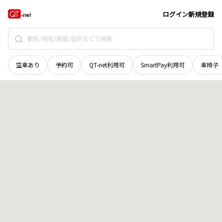
奈良県
五條市
阪合部新田町
地域選択で探す
ログイン
新規登録
空車あり
予約可
QT-net利用可
SmartPay利用可
車椅子