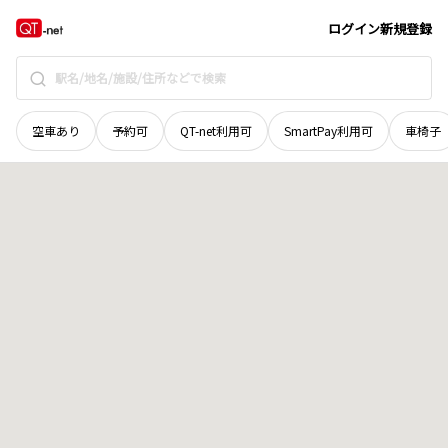
奈良県
北葛城郡上牧町
下牧
地域選択で探す
ログイン
新規登録
空車あり
予約可
QT-net利用可
SmartPay利用可
車椅子