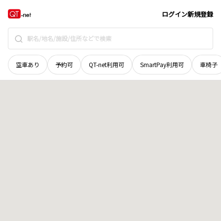
奈良県
北葛城郡広陵町
大字三吉
地域選択で探す
ログイン
新規登録
空車あり
予約可
QT-net利用可
SmartPay利用可
車椅子