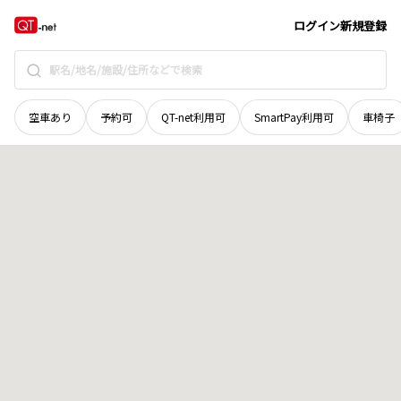
奈良県
北葛城郡広陵町
大字中
地域選択で探す
ログイン
新規登録
空車あり
予約可
QT-net利用可
SmartPay利用可
車椅子