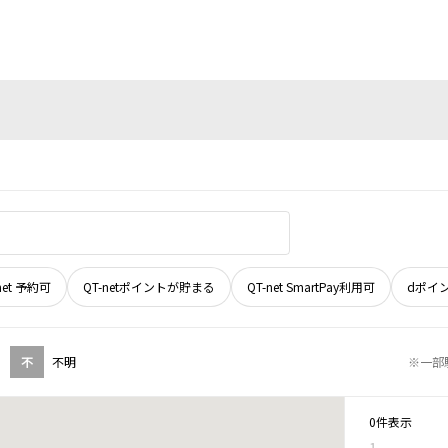
net 予約可
QT-netポイントが貯まる
QT-net SmartPay利用可
dポイ
不
不明
※一部
0件表示
1