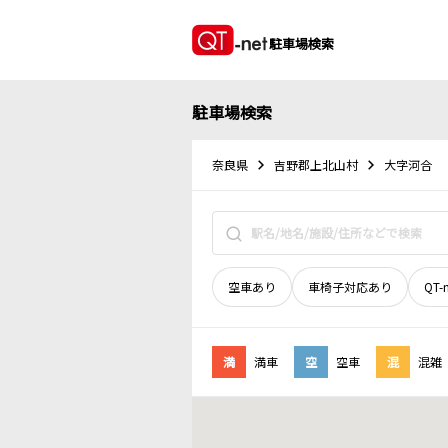
駐車場検索
駐車場検索
奈良県
吉野郡上北山村
大字河合
空車あり
車椅子対応あり
QT-
満
満車
空
空車
混
混雑