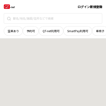
奈良県
吉野郡上北山村
大字西原
地域選択で探す
ログイン
新規登録
空車あり
予約可
QT-net利用可
SmartPay利用可
車椅子