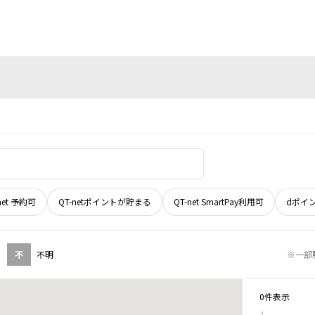
net 予約可
QT-netポイントが貯まる
QT-net SmartPay利用可
dポイ
不
不明
※一部
0件表示
1