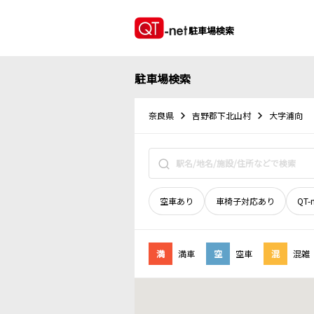
駐車場検索
駐車場検索
奈良県
吉野郡下北山村
大字浦向
空車あり
車椅子対応あり
QT-
満
満車
空
空車
混
混雑