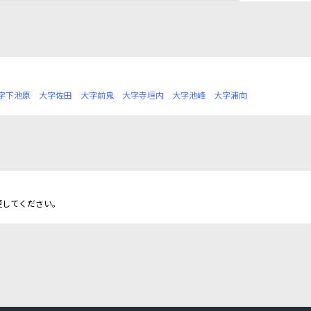
字下池原
大字佐田
大字前鬼
大字寺垣内
大字池峰
大字浦向
更してください。