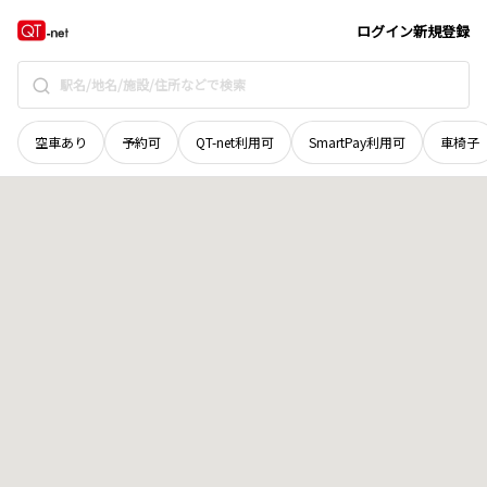
奈良県
吉野郡十津川村
大字杉清
地域選択で探す
ログイン
新規登録
空車あり
予約可
QT-net利用可
SmartPay利用可
車椅子