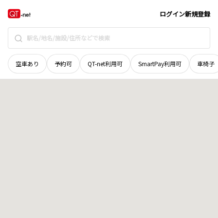
奈良県
吉野郡十津川村
大字沼田原
地域選択で探す
ログイン
新規登録
空車あり
予約可
QT-net利用可
SmartPay利用可
車椅子