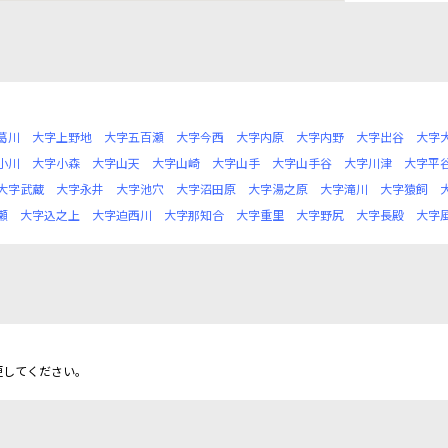
葛川
大字上野地
大字五百瀬
大字今西
大字内原
大字内野
大字出谷
大字
小川
大字小森
大字山天
大字山崎
大字山手
大字山手谷
大字川津
大字平
大字武蔵
大字永井
大字池穴
大字沼田原
大字湯之原
大字滝川
大字猿飼
瀬
大字込之上
大字迫西川
大字那知合
大字重里
大字野尻
大字長殿
大字
更してください。