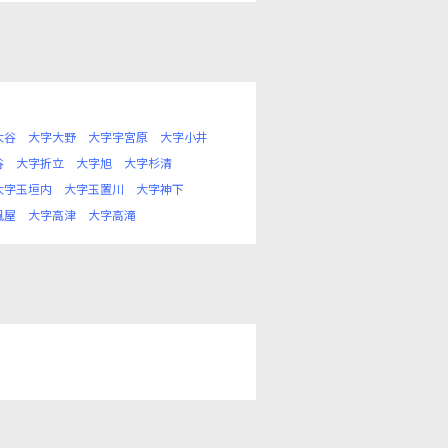
大谷
大字大野
大字宇宮原
大字小井
谷
大字折立
大字旭
大字杉清
大字玉垣内
大字玉置川
大字神下
風屋
大字高津
大字高滝