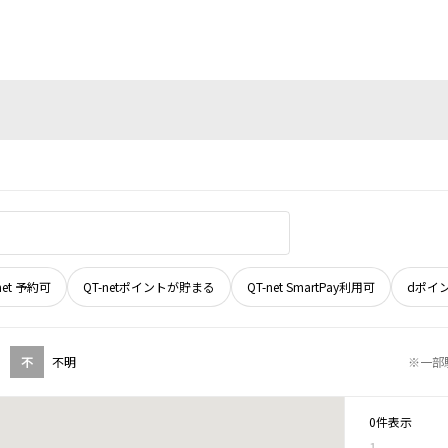
net 予約可
QT-netポイントが貯まる
QT-net SmartPay利用可
dポイ
不
不明
※一部
0件表示
1