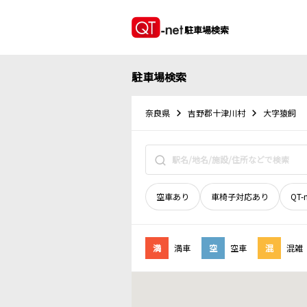
駐車場検索
駐車場検索
奈良県
吉野郡十津川村
大字猿飼
空車あり
車椅子対応あり
QT-
満
満車
空
空車
混
混雑