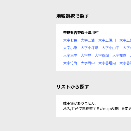
地域選択で探す
奈良県吉野郡十津川村
大字七色
大字三浦
大字上湯川
大字上
大字小原
大字小坪瀬
大字小山手
大字
大字東中
大字林
大字桑畑
大字樫原
大字竹筒
大字西中
大字谷垣内
大字谷
リストから探す
駐車場がありません。
地名/住所で再検索するかmapの範囲を変