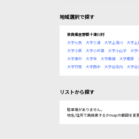
地域選択で探す
奈良県吉野郡十津川村
大字七色
大字三浦
大字上湯川
大字上
大字小原
大字小坪瀬
大字小山手
大字
大字東中
大字林
大字桑畑
大字樫原
大字竹筒
大字西中
大字谷垣内
大字谷
リストから探す
駐車場がありません。
地名/住所で再検索するかmapの範囲を変