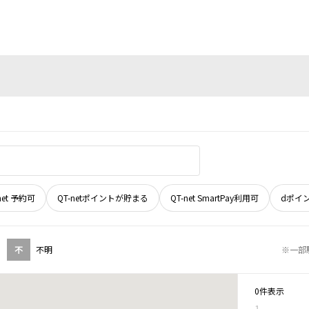
net 予約可
QT-netポイントが貯まる
QT-net SmartPay利用可
dポイ
不
不明
※一部
0件表示
1