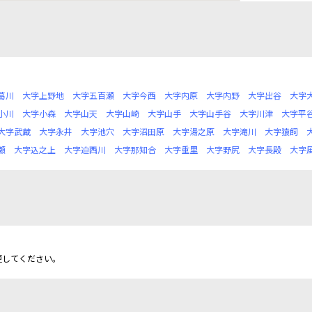
葛川
大字上野地
大字五百瀬
大字今西
大字内原
大字内野
大字出谷
大字
小川
大字小森
大字山天
大字山崎
大字山手
大字山手谷
大字川津
大字平
大字武蔵
大字永井
大字池穴
大字沼田原
大字湯之原
大字滝川
大字猿飼
瀬
大字込之上
大字迫西川
大字那知合
大字重里
大字野尻
大字長殿
大字
更してください。