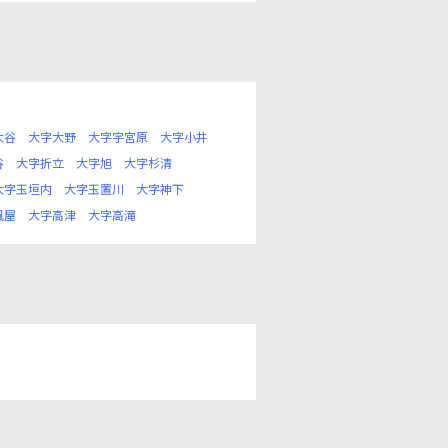
大谷
大字大野
大字宇宮原
大字小井
谷
大字折立
大字旭
大字杉清
大字玉垣内
大字玉置川
大字神下
風屋
大字高津
大字高滝