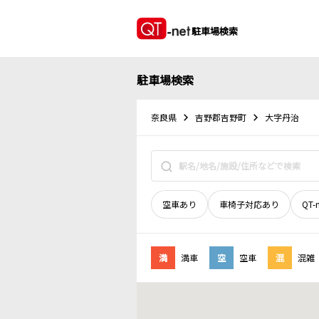
駐車場検索
駐車場検索
奈良県
吉野郡吉野町
大字丹治
空車あり
車椅子対応あり
QT-
満
満車
空
空車
混
混雑