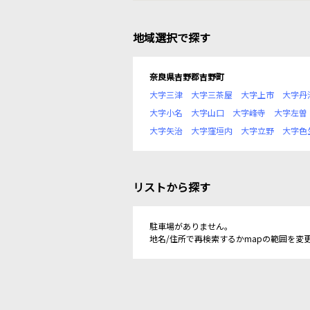
地域選択で探す
奈良県吉野郡吉野町
大字三津
大字三茶屋
大字上市
大字丹
大字小名
大字山口
大字峰寺
大字左曽
大字矢治
大字窪垣内
大字立野
大字色
リストから探す
駐車場がありません。
地名/住所で再検索するかmapの範囲を変