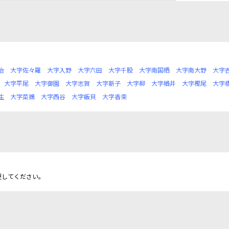
治
大字佐々羅
大字入野
大字六田
大字千股
大字南国栖
大字南大野
大字
大字平尾
大字御園
大字志賀
大字新子
大字柳
大字楢井
大字樫尾
大字
生
大字菜摘
大字西谷
大字飯貝
大字香束
更してください。