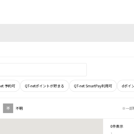
net 予約可
QT-netポイントが貯まる
QT-net SmartPay利用可
dポイ
不
不明
※一部
0件表示
1