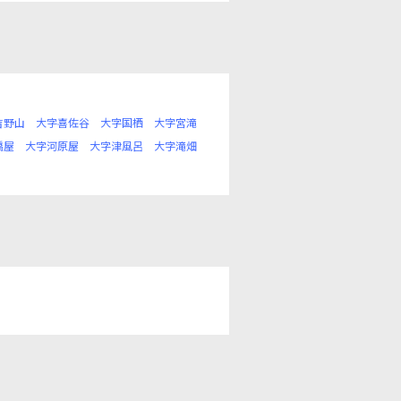
吉野山
大字喜佐谷
大字国栖
大字宮滝
橋屋
大字河原屋
大字津風呂
大字滝畑