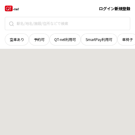
奈良県
吉野郡吉野町
大字峰寺
地域選択で探す
ログイン
新規登録
空車あり
予約可
QT-net利用可
SmartPay利用可
車椅子