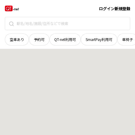
奈良県
吉野郡吉野町
大字新子
地域選択で探す
ログイン
新規登録
空車あり
予約可
QT-net利用可
SmartPay利用可
車椅子