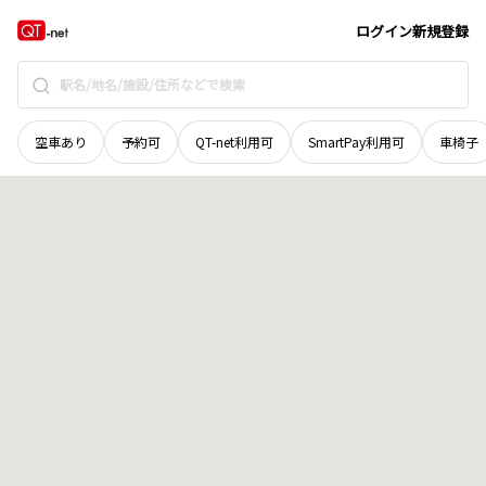
奈良県
吉野郡大淀町
大字薬水
地域選択で探す
ログイン
新規登録
空車あり
予約可
QT-net利用可
SmartPay利用可
車椅子