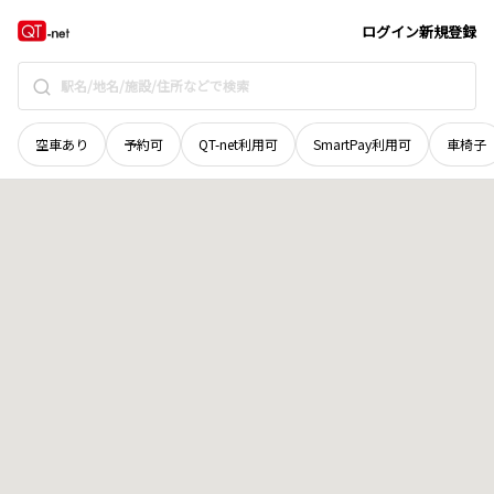
奈良県
吉野郡大淀町
大字西増
地域選択で探す
ログイン
新規登録
空車あり
予約可
QT-net利用可
SmartPay利用可
車椅子