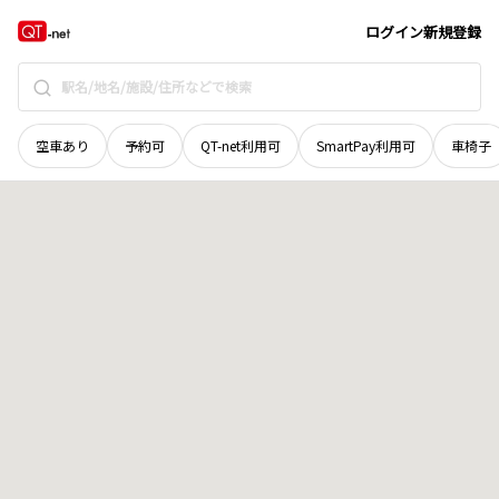
奈良県
吉野郡天川村
大字坪内
地域選択で探す
ログイン
新規登録
空車あり
予約可
QT-net利用可
SmartPay利用可
車椅子