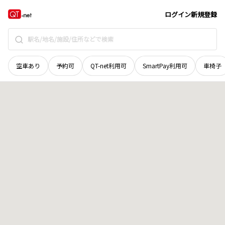
奈良県
吉野郡天川村
大字沢谷
地域選択で探す
ログイン
新規登録
空車あり
予約可
QT-net利用可
SmartPay利用可
車椅子