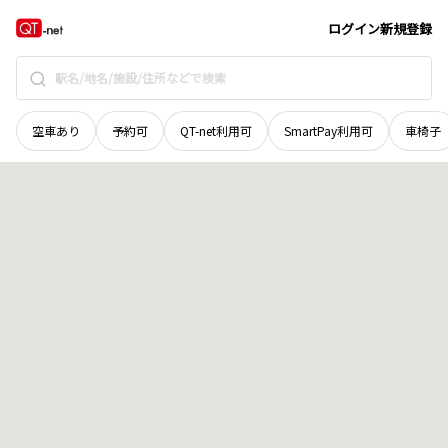
奈良県
吉野郡東吉野村
大字谷尻
地域選択で探す
ログイン
新規登録
空車あり
予約可
QT-net利用可
SmartPay利用可
車椅子