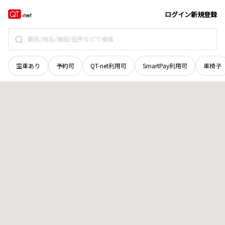
奈良県
吉野郡野迫川村
大字中津川
地域選択で探す
ログイン
新規登録
空車あり
予約可
QT-net利用可
SmartPay利用可
車椅子