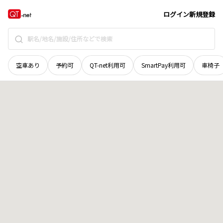
奈良県
吉野郡野迫川村
大字平
地域選択で探す
ログイン
新規登録
空車あり
予約可
QT-net利用可
SmartPay利用可
車椅子