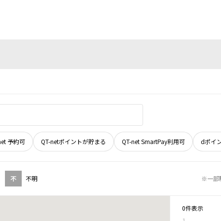
net 予約可
QT-netポイントが貯まる
QT-net SmartPay利用可
dポイ
不
不明
※一部
0件表示
1