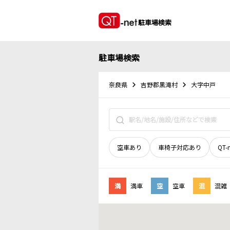
駐車場検索
駐車場検索
奈良県
吉野郡黒滝村
大字中戸
空車あり
車椅子対応あり
QT-
満
満車
空
空車
混
混雑