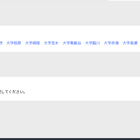
野
大字桂原
大字槙尾
大字笠木
大字粟飯谷
大字脇川
大字赤滝
大字長瀬
更してください。