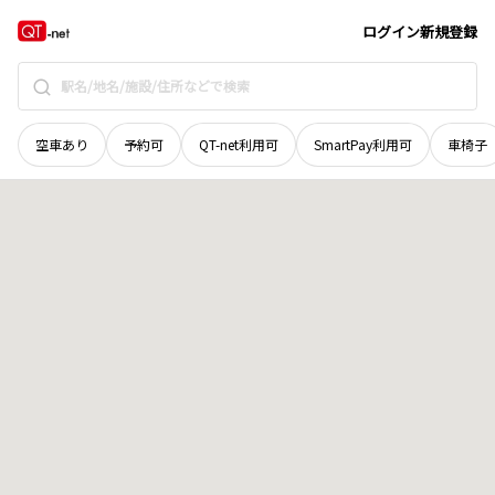
奈良県
大和郡山市
中鍛冶町
地域選択で探す
ログイン
新規登録
空車あり
予約可
QT-net利用可
SmartPay利用可
車椅子