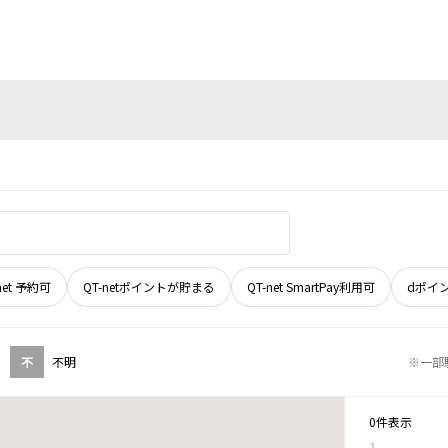
net 予約可
QT-netポイントが貯まる
QT-net SmartPay利用可
dポイ
不
不明
※一部
0件表示
1