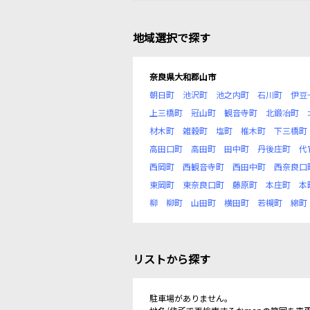
地域選択で探す
奈良県大和郡山市
朝日町
池沢町
池之内町
石川町
伊豆
上三橋町
冠山町
観音寺町
北鍛冶町
材木町
雑穀町
塩町
椎木町
下三橋町
高田口町
高田町
田中町
丹後庄町
代
西岡町
西観音寺町
西田中町
西奈良口
東岡町
東奈良口町
藤原町
本庄町
本
柳
柳町
山田町
横田町
若槻町
綿町
リストから探す
駐車場がありません。