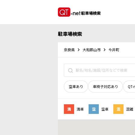
駐車場検索
駐車場検索
奈良県
大和郡山市
今井町
空車あり
車椅子対応あり
QT-
満
満車
空
空車
混
混雑