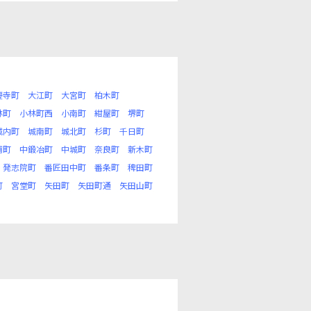
慶寺町
大江町
大宮町
柏木町
林町
小林町西
小南町
紺屋町
堺町
城内町
城南町
城北町
杉町
千日町
浦町
中鍛冶町
中城町
奈良町
新木町
発志院町
番匠田中町
番条町
稗田町
町
宮堂町
矢田町
矢田町通
矢田山町