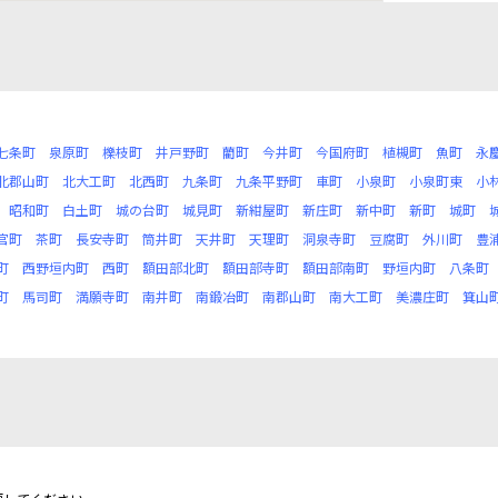
七条町
泉原町
櫟枝町
井戸野町
藺町
今井町
今国府町
植槻町
魚町
永
北郡山町
北大工町
北西町
九条町
九条平野町
車町
小泉町
小泉町東
小
昭和町
白土町
城の台町
城見町
新紺屋町
新庄町
新中町
新町
城町
官町
茶町
長安寺町
筒井町
天井町
天理町
洞泉寺町
豆腐町
外川町
豊
町
西野垣内町
西町
額田部北町
額田部寺町
額田部南町
野垣内町
八条町
町
馬司町
満願寺町
南井町
南鍛冶町
南郡山町
南大工町
美濃庄町
箕山