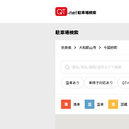
駐車場検索
駐車場検索
奈良県
大和郡山市
今国府町
空車あり
車椅子対応あり
QT-
満
満車
空
空車
混
混雑