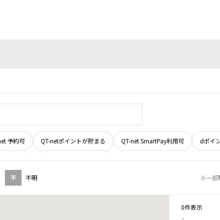
net 予約可
QT-netポイントが貯まる
QT-net SmartPay利用可
dポイ
不
不明
※一部
0件表示
1