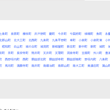
七条町
泉原町
櫟枝町
井戸野町
藺町
今井町
今国府町
植槻町
魚町
永
北郡山町
北大工町
北西町
九条町
九条平野町
車町
小泉町
小泉町東
小
昭和町
白土町
城の台町
城見町
新紺屋町
新庄町
新中町
新町
城町
官町
茶町
長安寺町
筒井町
天井町
天理町
洞泉寺町
豆腐町
外川町
豊
町
西野垣内町
西町
額田部北町
額田部寺町
額田部南町
野垣内町
八条町
町
馬司町
満願寺町
南井町
南鍛冶町
南郡山町
南大工町
美濃庄町
箕山