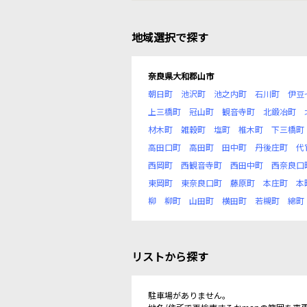
地域選択で探す
奈良県大和郡山市
朝日町
池沢町
池之内町
石川町
伊豆
上三橋町
冠山町
観音寺町
北鍛冶町
材木町
雑穀町
塩町
椎木町
下三橋町
高田口町
高田町
田中町
丹後庄町
代
西岡町
西観音寺町
西田中町
西奈良口
東岡町
東奈良口町
藤原町
本庄町
本
柳
柳町
山田町
横田町
若槻町
綿町
リストから探す
駐車場がありません。