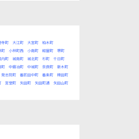
慶寺町
大江町
大宮町
柏木町
林町
小林町西
小南町
紺屋町
堺町
城内町
城南町
城北町
杉町
千日町
浦町
中鍛冶町
中城町
奈良町
新木町
発志院町
番匠田中町
番条町
稗田町
町
宮堂町
矢田町
矢田町通
矢田山町