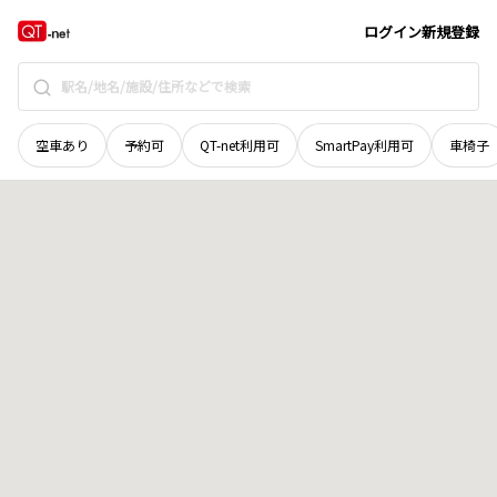
奈良県
大和郡山市
北郡山町
地域選択で探す
ログイン
新規登録
空車あり
予約可
QT-net利用可
SmartPay利用可
車椅子