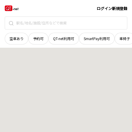
奈良県
大和郡山市
城町
地域選択で探す
ログイン
新規登録
空車あり
予約可
QT-net利用可
SmartPay利用可
車椅子