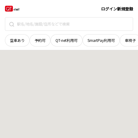
奈良県
大和郡山市
新町
地域選択で探す
ログイン
新規登録
空車あり
予約可
QT-net利用可
SmartPay利用可
車椅子