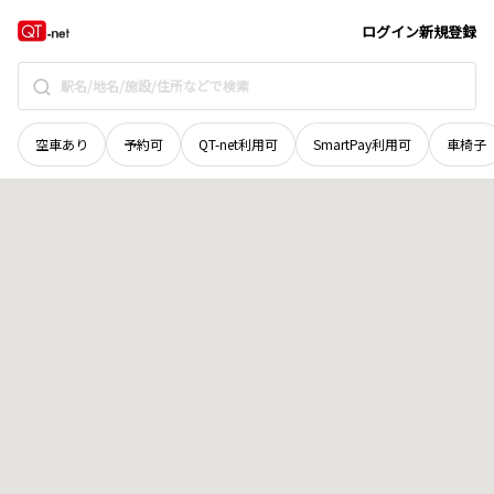
奈良県
大和郡山市
柳
地域選択で探す
ログイン
新規登録
空車あり
予約可
QT-net利用可
SmartPay利用可
車椅子