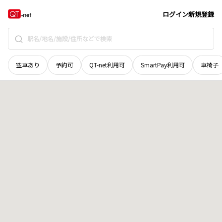
奈良県
大和郡山市
池之内町
地域選択で探す
ログイン
新規登録
空車あり
予約可
QT-net利用可
SmartPay利用可
車椅子