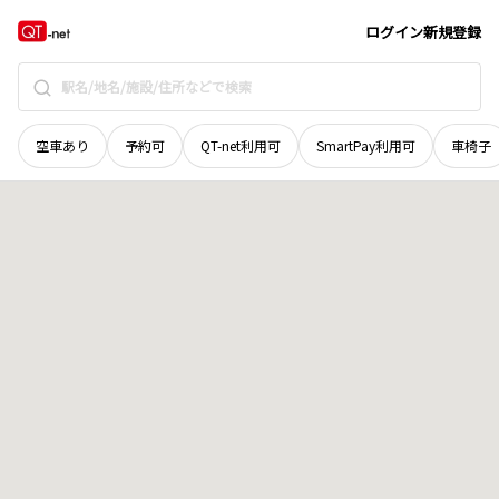
奈良県
大和郡山市
稗田町
地域選択で探す
ログイン
新規登録
空車あり
予約可
QT-net利用可
SmartPay利用可
車椅子