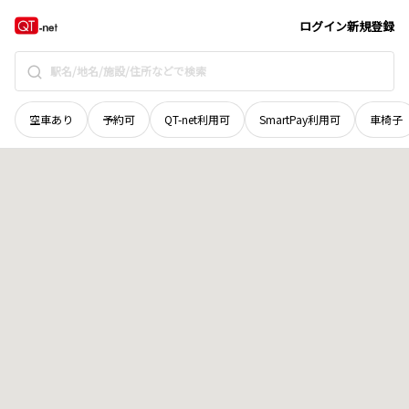
奈良県
大和郡山市
箕山町
地域選択で探す
ログイン
新規登録
空車あり
予約可
QT-net利用可
SmartPay利用可
車椅子